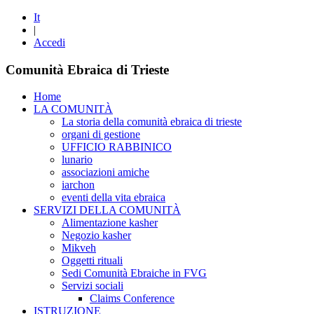
It
|
Accedi
Comunità Ebraica di Trieste
Home
LA COMUNITÀ
La storia della comunità ebraica di trieste
organi di gestione
UFFICIO RABBINICO
lunario
associazioni amiche
iarchon
eventi della vita ebraica
SERVIZI DELLA COMUNITÀ
Alimentazione kasher
Negozio kasher
Mikveh
Oggetti rituali
Sedi Comunità Ebraiche in FVG
Servizi sociali
Claims Conference
ISTRUZIONE