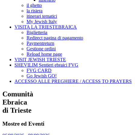
il ghetto
la risiera
itinerari tematici
My Jewish Italy
VISITA LA TRIESTEBRAICA
Biglietteria
Redirect pagina di pagamento
Paymentreturn
Gestione ordini
Reload home page
VISIT JEWISH TRIESTE
SHEVILIM Sentieri ebraici FVG
FVG CARD
Go Jewish GO!
ACCESSO ALLE PREGHIERE / ACCESS TO PRAYERS
Comunità
Ebraica
di Trieste
Mostre ed Eventi