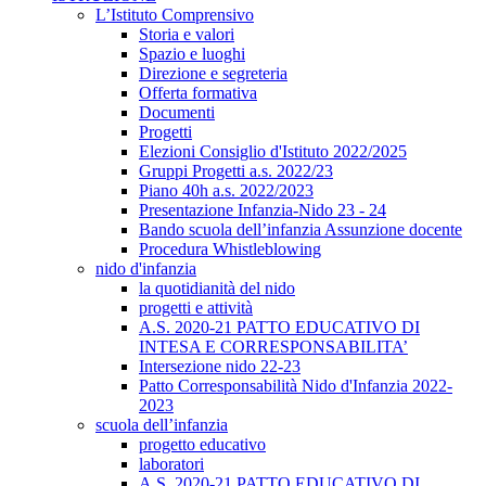
L’Istituto Comprensivo
Storia e valori
Spazio e luoghi
Direzione e segreteria
Offerta formativa
Documenti
Progetti
Elezioni Consiglio d'Istituto 2022/2025
Gruppi Progetti a.s. 2022/23
Piano 40h a.s. 2022/2023
Presentazione Infanzia-Nido 23 - 24
Bando scuola dell’infanzia Assunzione docente
Procedura Whistleblowing
nido d'infanzia
la quotidianità del nido
progetti e attività
A.S. 2020-21 PATTO EDUCATIVO DI
INTESA E CORRESPONSABILITA’
Intersezione nido 22-23
Patto Corresponsabilità Nido d'Infanzia 2022-
2023
scuola dell’infanzia
progetto educativo
laboratori
A.S. 2020-21 PATTO EDUCATIVO DI