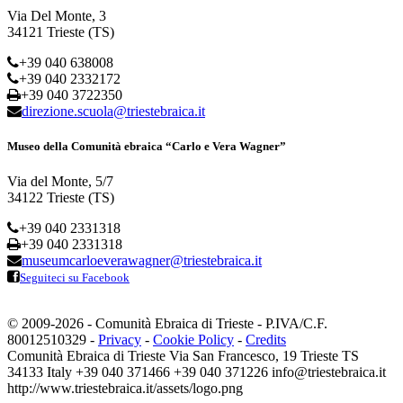
Via Del Monte, 3
34121 Trieste (TS)
+39 040 638008
+39 040 2332172
+39 040 3722350
direzione.scuola@triestebraica.it
Museo della Comunità ebraica “Carlo e Vera Wagner”
Via del Monte, 5/7
34122 Trieste (TS)
+39 040 2331318
+39 040 2331318
museumcarloeverawagner@triestebraica.it
Seguiteci su Facebook
© 2009-2026 - Comunità Ebraica di Trieste - P.IVA/C.F.
80012510329 -
Privacy
-
Cookie Policy
-
Credits
Comunità Ebraica di Trieste
Via San Francesco, 19
Trieste
TS
34133
Italy
+39 040 371466
+39 040 371226
info@triestebraica.it
http://www.triestebraica.it/assets/logo.png