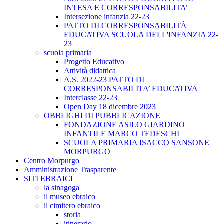
INTESA E CORRESPONSABILITA’
Intersezione infanzia 22-23
PATTO DI CORRESPONSABILITÀ
EDUCATIVA SCUOLA DELL'INFANZIA 22-
23
scuola primaria
Progetto Educativo
Attività didattica
A.S. 2022-23 PATTO DI
CORRESPONSABILITA’ EDUCATIVA
Interclasse 22-23
Open Day 18 dicembre 2023
OBBLIGHI DI PUBBLICAZIONE
FONDAZIONE ASILO GIARDINO
INFANTILE MARCO TEDESCHI
SCUOLA PRIMARIA ISACCO SANSONE
MORPURGO
Centro Morpurgo
Amministrazione Trasparente
SITI EBRAICI
la sinagoga
il museo ebraico
il cimitero ebraico
storia
itinerario