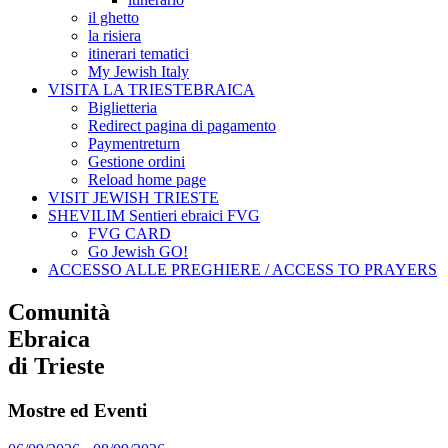
il ghetto
la risiera
itinerari tematici
My Jewish Italy
VISITA LA TRIESTEBRAICA
Biglietteria
Redirect pagina di pagamento
Paymentreturn
Gestione ordini
Reload home page
VISIT JEWISH TRIESTE
SHEVILIM Sentieri ebraici FVG
FVG CARD
Go Jewish GO!
ACCESSO ALLE PREGHIERE / ACCESS TO PRAYERS
Comunità
Ebraica
di Trieste
Mostre ed Eventi