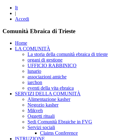
It
|
Accedi
Comunità Ebraica di Trieste
Home
LA COMUNITÀ
La storia della comunità ebraica di trieste
organi di gestione
UFFICIO RABBINICO
lunario
associazioni amiche
iarchon
eventi della vita ebraica
SERVIZI DELLA COMUNITÀ
Alimentazione kasher
Negozio kasher
Mikveh
Oggetti rituali
Sedi Comunità Ebraiche in FVG
Servizi sociali
Claims Conference
ISTRUZIONE