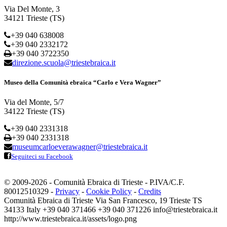
Via Del Monte, 3
34121 Trieste (TS)
+39 040 638008
+39 040 2332172
+39 040 3722350
direzione.scuola@triestebraica.it
Museo della Comunità ebraica “Carlo e Vera Wagner”
Via del Monte, 5/7
34122 Trieste (TS)
+39 040 2331318
+39 040 2331318
museumcarloeverawagner@triestebraica.it
Seguiteci su Facebook
© 2009-2026 - Comunità Ebraica di Trieste - P.IVA/C.F.
80012510329 -
Privacy
-
Cookie Policy
-
Credits
Comunità Ebraica di Trieste
Via San Francesco, 19
Trieste
TS
34133
Italy
+39 040 371466
+39 040 371226
info@triestebraica.it
http://www.triestebraica.it/assets/logo.png