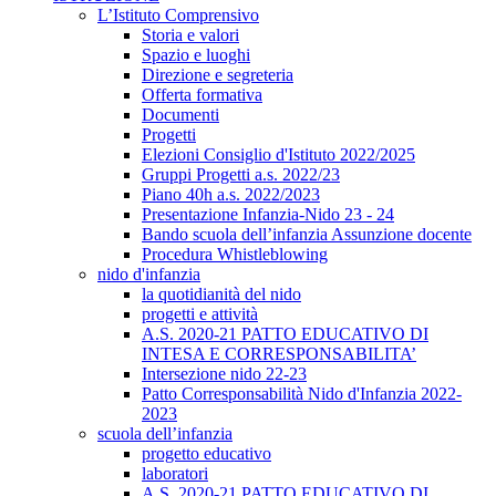
L’Istituto Comprensivo
Storia e valori
Spazio e luoghi
Direzione e segreteria
Offerta formativa
Documenti
Progetti
Elezioni Consiglio d'Istituto 2022/2025
Gruppi Progetti a.s. 2022/23
Piano 40h a.s. 2022/2023
Presentazione Infanzia-Nido 23 - 24
Bando scuola dell’infanzia Assunzione docente
Procedura Whistleblowing
nido d'infanzia
la quotidianità del nido
progetti e attività
A.S. 2020-21 PATTO EDUCATIVO DI
INTESA E CORRESPONSABILITA’
Intersezione nido 22-23
Patto Corresponsabilità Nido d'Infanzia 2022-
2023
scuola dell’infanzia
progetto educativo
laboratori
A.S. 2020-21 PATTO EDUCATIVO DI