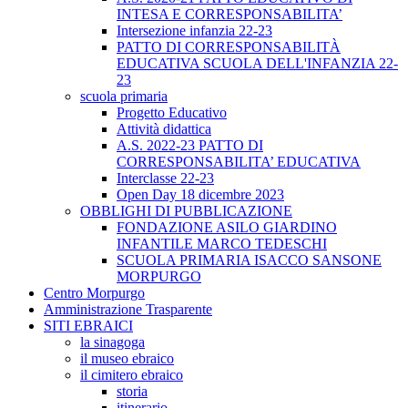
INTESA E CORRESPONSABILITA’
Intersezione infanzia 22-23
PATTO DI CORRESPONSABILITÀ
EDUCATIVA SCUOLA DELL'INFANZIA 22-
23
scuola primaria
Progetto Educativo
Attività didattica
A.S. 2022-23 PATTO DI
CORRESPONSABILITA’ EDUCATIVA
Interclasse 22-23
Open Day 18 dicembre 2023
OBBLIGHI DI PUBBLICAZIONE
FONDAZIONE ASILO GIARDINO
INFANTILE MARCO TEDESCHI
SCUOLA PRIMARIA ISACCO SANSONE
MORPURGO
Centro Morpurgo
Amministrazione Trasparente
SITI EBRAICI
la sinagoga
il museo ebraico
il cimitero ebraico
storia
itinerario