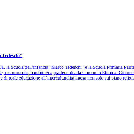
o Tedeschi"
 2001, la Scuola dell’infanzia “Marco Tedeschi” e la Scuola Primaria Parit
nte, ma non solo, bambine/i appartenenti alla Comunità Ebraica. Ciò nel
di reale educazione all’interculturalità intesa non solo sul piano religi