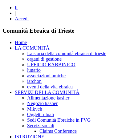
It
|
Accedi
Comunità Ebraica di Trieste
Home
LA COMUNITÀ
La storia della comunità ebraica di trieste
organi di gestione
UFFICIO RABBINICO
lunario
associazioni amiche
iarchon
eventi della vita ebraica
SERVIZI DELLA COMUNITÀ
Alimentazione kasher
Negozio kasher
Mikveh
Oggetti rituali
Sedi Comunità Ebraiche in FVG
Servizi sociali
Claims Conference
ISTRUZIONE