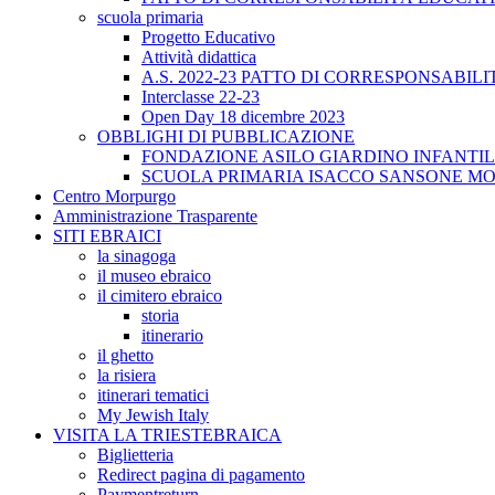
scuola primaria
Progetto Educativo
Attività didattica
A.S. 2022-23 PATTO DI CORRESPONSABIL
Interclasse 22-23
Open Day 18 dicembre 2023
OBBLIGHI DI PUBBLICAZIONE
FONDAZIONE ASILO GIARDINO INFANTI
SCUOLA PRIMARIA ISACCO SANSONE M
Centro Morpurgo
Amministrazione Trasparente
SITI EBRAICI
la sinagoga
il museo ebraico
il cimitero ebraico
storia
itinerario
il ghetto
la risiera
itinerari tematici
My Jewish Italy
VISITA LA TRIESTEBRAICA
Biglietteria
Redirect pagina di pagamento
Paymentreturn