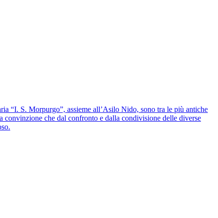
aria “I. S. Morpurgo”, assieme all’Asilo Nido, sono tra le più antiche
la convinzione che dal confronto e dalla condivisione delle diverse
oso.