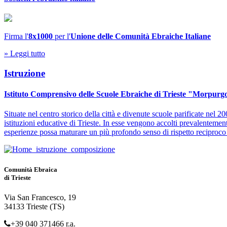
Firma l'
8x1000
per l'
Unione delle Comunità Ebraiche Italiane
» Leggi tutto
Istruzione
Istituto Comprensivo delle Scuole Ebraiche di Trieste "Morpurg
Situate nel centro storico della città e divenute scuole parificate nel
istituzioni educative di Trieste. In esse vengono accolti prevalenteme
esperienze possa maturare un più profondo senso di rispetto reciproco e 
Comunità Ebraica
di Trieste
Via San Francesco, 19
34133 Trieste (TS)
+39 040 371466 r.a.