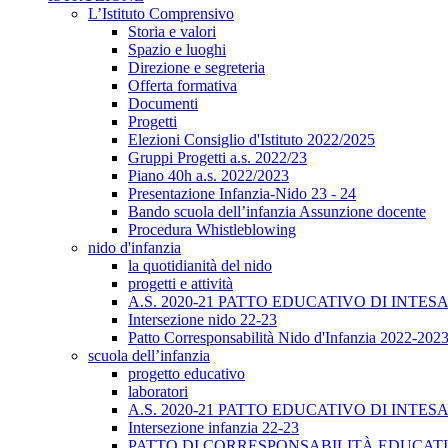
L’Istituto Comprensivo
Storia e valori
Spazio e luoghi
Direzione e segreteria
Offerta formativa
Documenti
Progetti
Elezioni Consiglio d'Istituto 2022/2025
Gruppi Progetti a.s. 2022/23
Piano 40h a.s. 2022/2023
Presentazione Infanzia-Nido 23 - 24
Bando scuola dell’infanzia Assunzione docente
Procedura Whistleblowing
nido d'infanzia
la quotidianità del nido
progetti e attività
A.S. 2020-21 PATTO EDUCATIVO DI INTE
Intersezione nido 22-23
Patto Corresponsabilità Nido d'Infanzia 2022-202
scuola dell’infanzia
progetto educativo
laboratori
A.S. 2020-21 PATTO EDUCATIVO DI INTE
Intersezione infanzia 22-23
PATTO DI CORRESPONSABILITÀ EDUCATIV