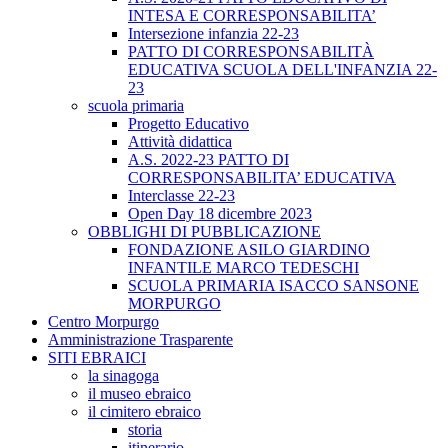
INTESA E CORRESPONSABILITA’
Intersezione infanzia 22-23
PATTO DI CORRESPONSABILITÀ
EDUCATIVA SCUOLA DELL'INFANZIA 22-
23
scuola primaria
Progetto Educativo
Attività didattica
A.S. 2022-23 PATTO DI
CORRESPONSABILITA’ EDUCATIVA
Interclasse 22-23
Open Day 18 dicembre 2023
OBBLIGHI DI PUBBLICAZIONE
FONDAZIONE ASILO GIARDINO
INFANTILE MARCO TEDESCHI
SCUOLA PRIMARIA ISACCO SANSONE
MORPURGO
Centro Morpurgo
Amministrazione Trasparente
SITI EBRAICI
la sinagoga
il museo ebraico
il cimitero ebraico
storia
itinerario