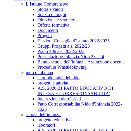
L’Istituto Comprensivo
Storia e valori
Spazio e luoghi
Direzione e segreteria
Offerta formativa
Documenti
Progetti
Elezioni Consiglio d'Istituto 2022/2025
Gruppi Progetti a.s. 2022/23
Piano 40h a.s. 2022/2023
Presentazione Infanzia-Nido 23 - 24
Bando scuola dell’infanzia Assunzione docente
Procedura Whistleblowing
nido d'infanzia
la quotidianità del nido
progetti e attività
A.S. 2020-21 PATTO EDUCATIVO DI
INTESA E CORRESPONSABILITA’
Intersezione nido 22-23
Patto Corresponsabilità Nido d'Infanzia 2022-
2023
scuola dell’infanzia
progetto educativo
laboratori
A.S. 2020-21 PATTO EDUCATIVO DI