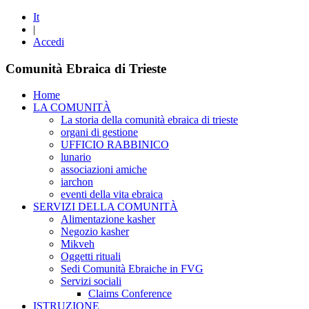
It
|
Accedi
Comunità Ebraica di Trieste
Home
LA COMUNITÀ
La storia della comunità ebraica di trieste
organi di gestione
UFFICIO RABBINICO
lunario
associazioni amiche
iarchon
eventi della vita ebraica
SERVIZI DELLA COMUNITÀ
Alimentazione kasher
Negozio kasher
Mikveh
Oggetti rituali
Sedi Comunità Ebraiche in FVG
Servizi sociali
Claims Conference
ISTRUZIONE