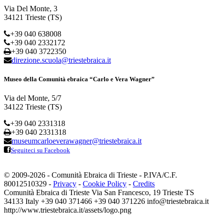
Via Del Monte, 3
34121 Trieste (TS)
+39 040 638008
+39 040 2332172
+39 040 3722350
direzione.scuola@triestebraica.it
Museo della Comunità ebraica “Carlo e Vera Wagner”
Via del Monte, 5/7
34122 Trieste (TS)
+39 040 2331318
+39 040 2331318
museumcarloeverawagner@triestebraica.it
Seguiteci su Facebook
© 2009-2026 - Comunità Ebraica di Trieste - P.IVA/C.F.
80012510329 -
Privacy
-
Cookie Policy
-
Credits
Comunità Ebraica di Trieste
Via San Francesco, 19
Trieste
TS
34133
Italy
+39 040 371466
+39 040 371226
info@triestebraica.it
http://www.triestebraica.it/assets/logo.png