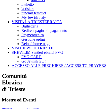
il ghetto
la risiera
itinerari tematici
My Jewish Italy
VISITA LA TRIESTEBRAICA
Biglietteria
Redirect pagina di pagamento
Paymentreturn
Gestione ordini
Reload home page
VISIT JEWISH TRIESTE
SHEVILIM Sentieri ebraici FVG
FVG CARD
Go Jewish GO!
ACCESSO ALLE PREGHIERE / ACCESS TO PRAYERS
Comunità
Ebraica
di Trieste
Mostre ed Eventi