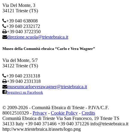
Via Del Monte, 3
34121 Trieste (TS)
+39 040 638008
+39 040 2332172
+39 040 3722350
direzione.scuola@triestebraica.it
Museo della Comunità ebraica “Carlo e Vera Wagner”
Via del Monte, 5/7
34122 Trieste (TS)
+39 040 2331318
+39 040 2331318
museumcarloeverawagner@triestebraica.it
Seguiteci su Facebook
© 2009-2026 - Comunità Ebraica di Trieste - P.IVA/C.F.
80012510329 -
Privacy
-
Cookie Policy
-
Credits
Comunità Ebraica di Trieste
Via San Francesco, 19
Trieste
TS
34133
Italy
+39 040 371466
+39 040 371226
info@triestebraica.it
http://www.triestebraica.it/assets/logo.png