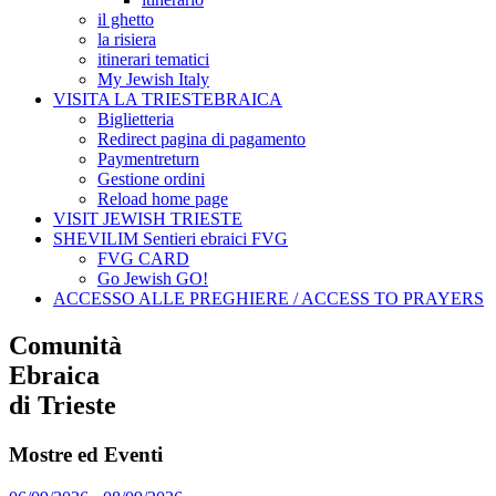
il ghetto
la risiera
itinerari tematici
My Jewish Italy
VISITA LA TRIESTEBRAICA
Biglietteria
Redirect pagina di pagamento
Paymentreturn
Gestione ordini
Reload home page
VISIT JEWISH TRIESTE
SHEVILIM Sentieri ebraici FVG
FVG CARD
Go Jewish GO!
ACCESSO ALLE PREGHIERE / ACCESS TO PRAYERS
Comunità
Ebraica
di Trieste
Mostre ed Eventi