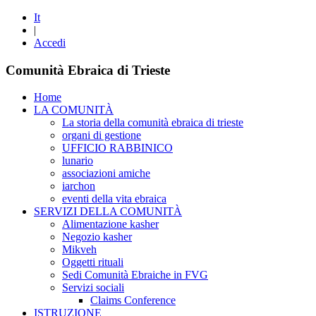
It
|
Accedi
Comunità Ebraica di Trieste
Home
LA COMUNITÀ
La storia della comunità ebraica di trieste
organi di gestione
UFFICIO RABBINICO
lunario
associazioni amiche
iarchon
eventi della vita ebraica
SERVIZI DELLA COMUNITÀ
Alimentazione kasher
Negozio kasher
Mikveh
Oggetti rituali
Sedi Comunità Ebraiche in FVG
Servizi sociali
Claims Conference
ISTRUZIONE