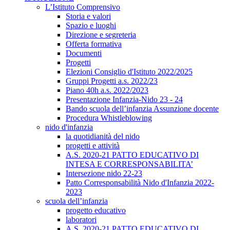
L’Istituto Comprensivo
Storia e valori
Spazio e luoghi
Direzione e segreteria
Offerta formativa
Documenti
Progetti
Elezioni Consiglio d'Istituto 2022/2025
Gruppi Progetti a.s. 2022/23
Piano 40h a.s. 2022/2023
Presentazione Infanzia-Nido 23 - 24
Bando scuola dell’infanzia Assunzione docente
Procedura Whistleblowing
nido d'infanzia
la quotidianità del nido
progetti e attività
A.S. 2020-21 PATTO EDUCATIVO DI
INTESA E CORRESPONSABILITA’
Intersezione nido 22-23
Patto Corresponsabilità Nido d'Infanzia 2022-
2023
scuola dell’infanzia
progetto educativo
laboratori
A.S. 2020-21 PATTO EDUCATIVO DI