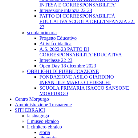
INTESA E CORRESPONSABILITA’
Intersezione infanzia 22-23
PATTO DI CORRESPONSABILITÀ
EDUCATIVA SCUOLA DELL'INFANZIA 22-
23
scuola primaria
Progetto Educativo
Attività didattica
A.S. 2022-23 PATTO DI
CORRESPONSABILITA’ EDUCATIVA
Interclasse 22-23
Open Day 18 dicembre 2023
OBBLIGHI DI PUBBLICAZIONE
FONDAZIONE ASILO GIARDINO
INFANTILE MARCO TEDESCHI
SCUOLA PRIMARIA ISACCO SANSONE
MORPURGO
Centro Morpurgo
Amministrazione Trasparente
SITI EBRAICI
la sinagoga
il museo ebraico
il cimitero ebraico
storia
itinerario