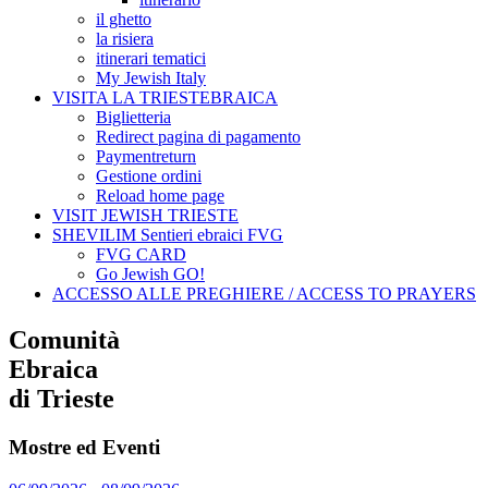
il ghetto
la risiera
itinerari tematici
My Jewish Italy
VISITA LA TRIESTEBRAICA
Biglietteria
Redirect pagina di pagamento
Paymentreturn
Gestione ordini
Reload home page
VISIT JEWISH TRIESTE
SHEVILIM Sentieri ebraici FVG
FVG CARD
Go Jewish GO!
ACCESSO ALLE PREGHIERE / ACCESS TO PRAYERS
Comunità
Ebraica
di Trieste
Mostre ed Eventi