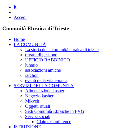
It
|
Accedi
Comunità Ebraica di Trieste
Home
LA COMUNITÀ
La storia della comunità ebraica di trieste
organi di gestione
UFFICIO RABBINICO
lunario
associazioni amiche
iarchon
eventi della vita ebraica
SERVIZI DELLA COMUNITÀ
Alimentazione kasher
Negozio kasher
Mikveh
Oggetti rituali
Sedi Comunità Ebraiche in FVG
Servizi sociali
Claims Conference
ISTRUZIONE