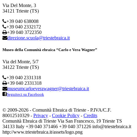
Via Del Monte, 3
34121 Trieste (TS)
+39 040 638008
+39 040 2332172
+39 040 3722350
direzione.scuola@triestebraica.it
Museo della Comunità ebraica “Carlo e Vera Wagner”
Via del Monte, 5/7
34122 Trieste (TS)
+39 040 2331318
+39 040 2331318
museumcarloeverawagner@triestebraica.it
Seguiteci su Facebook
© 2009-2026 - Comunità Ebraica di Trieste - P.IVA/C.F.
80012510329 -
Privacy
-
Cookie Policy
-
Credits
Comunità Ebraica di Trieste
Via San Francesco, 19
Trieste
TS
34133
Italy
+39 040 371466
+39 040 371226
info@triestebraica.it
http://www.triestebraica.it/assets/logo.png