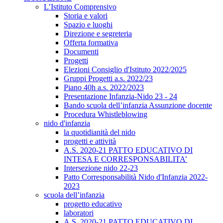
L’Istituto Comprensivo
Storia e valori
Spazio e luoghi
Direzione e segreteria
Offerta formativa
Documenti
Progetti
Elezioni Consiglio d'Istituto 2022/2025
Gruppi Progetti a.s. 2022/23
Piano 40h a.s. 2022/2023
Presentazione Infanzia-Nido 23 - 24
Bando scuola dell’infanzia Assunzione docente
Procedura Whistleblowing
nido d'infanzia
la quotidianità del nido
progetti e attività
A.S. 2020-21 PATTO EDUCATIVO DI
INTESA E CORRESPONSABILITA’
Intersezione nido 22-23
Patto Corresponsabilità Nido d'Infanzia 2022-
2023
scuola dell’infanzia
progetto educativo
laboratori
A.S. 2020-21 PATTO EDUCATIVO DI