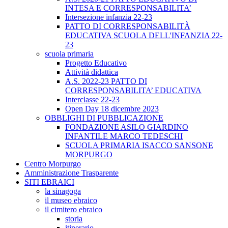
INTESA E CORRESPONSABILITA’
Intersezione infanzia 22-23
PATTO DI CORRESPONSABILITÀ
EDUCATIVA SCUOLA DELL'INFANZIA 22-
23
scuola primaria
Progetto Educativo
Attività didattica
A.S. 2022-23 PATTO DI
CORRESPONSABILITA’ EDUCATIVA
Interclasse 22-23
Open Day 18 dicembre 2023
OBBLIGHI DI PUBBLICAZIONE
FONDAZIONE ASILO GIARDINO
INFANTILE MARCO TEDESCHI
SCUOLA PRIMARIA ISACCO SANSONE
MORPURGO
Centro Morpurgo
Amministrazione Trasparente
SITI EBRAICI
la sinagoga
il museo ebraico
il cimitero ebraico
storia
itinerario