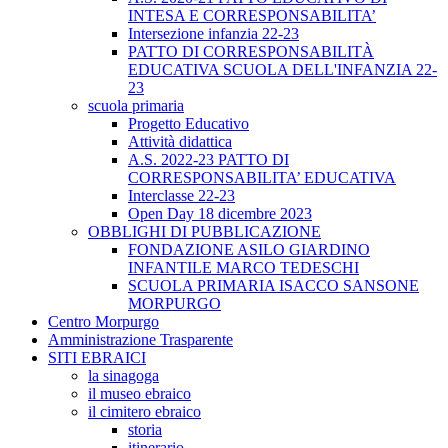
INTESA E CORRESPONSABILITA’
Intersezione infanzia 22-23
PATTO DI CORRESPONSABILITÀ
EDUCATIVA SCUOLA DELL'INFANZIA 22-
23
scuola primaria
Progetto Educativo
Attività didattica
A.S. 2022-23 PATTO DI
CORRESPONSABILITA’ EDUCATIVA
Interclasse 22-23
Open Day 18 dicembre 2023
OBBLIGHI DI PUBBLICAZIONE
FONDAZIONE ASILO GIARDINO
INFANTILE MARCO TEDESCHI
SCUOLA PRIMARIA ISACCO SANSONE
MORPURGO
Centro Morpurgo
Amministrazione Trasparente
SITI EBRAICI
la sinagoga
il museo ebraico
il cimitero ebraico
storia
itinerario