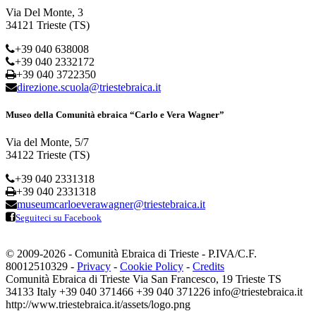
Via Del Monte, 3
34121 Trieste (TS)
+39 040 638008
+39 040 2332172
+39 040 3722350
direzione.scuola@triestebraica.it
Museo della Comunità ebraica “Carlo e Vera Wagner”
Via del Monte, 5/7
34122 Trieste (TS)
+39 040 2331318
+39 040 2331318
museumcarloeverawagner@triestebraica.it
Seguiteci su Facebook
© 2009-2026 - Comunità Ebraica di Trieste - P.IVA/C.F.
80012510329 -
Privacy
-
Cookie Policy
-
Credits
Comunità Ebraica di Trieste
Via San Francesco, 19
Trieste
TS
34133
Italy
+39 040 371466
+39 040 371226
info@triestebraica.it
http://www.triestebraica.it/assets/logo.png