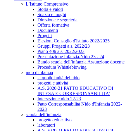
L’Istituto Comprensivo
Storia e valori
Spazio e luoghi
Direzione e segreteria
Offerta formativa
Documenti
Progetti
Elezioni Consiglio d'Istituto 2022/2025
Gruppi Progetti a.s. 2022/23
Piano 40h a.s. 2022/2023
Presentazione Infanzia-Nido 23 - 24
Bando scuola dell’infanzia Assunzione docente
Procedura Whistleblowing
nido d'infanzia
la quotidianità del nido
progetti e attività
A.S. 2020-21 PATTO EDUCATIVO DI
INTESA E CORRESPONSABILITA’
Intersezione nido 22-23
Patto Corresponsabilità Nido d'Infanzia 2022-
2023
scuola dell’infanzia
progetto educativo
laboratori
A.S. 2020-21 PATTO EDUCATIVO DI