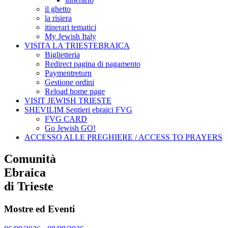
il ghetto
la risiera
itinerari tematici
My Jewish Italy
VISITA LA TRIESTEBRAICA
Biglietteria
Redirect pagina di pagamento
Paymentreturn
Gestione ordini
Reload home page
VISIT JEWISH TRIESTE
SHEVILIM Sentieri ebraici FVG
FVG CARD
Go Jewish GO!
ACCESSO ALLE PREGHIERE / ACCESS TO PRAYERS
Comunità
Ebraica
di Trieste
Mostre ed Eventi