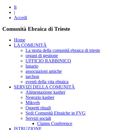
It
|
Accedi
Comunità Ebraica di Trieste
Home
LA COMUNITÀ
La storia della comunità ebraica di trieste
organi di gestione
UFFICIO RABBINICO
lunario
associazioni amiche
iarchon
eventi della vita ebraica
SERVIZI DELLA COMUNITÀ
Alimentazione kasher
Negozio kasher
Mikveh
Oggetti rituali
Sedi Comunità Ebraiche in FVG
Servizi sociali
Claims Conference
ISTRUZIONE